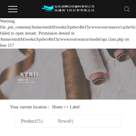
Warning:
file_put_contents(/home/enrdrbfzwekn3rpdwr4brf3z/wwwroot/source/cache/lic
failed to open stream: Permission denied in
/home/enrdrbfzwekn3rpdwr4brf3z/wwwroot/source/model/api.class.php on
line 217
Your current location：
Home
>> Label:
Product15）
News0）