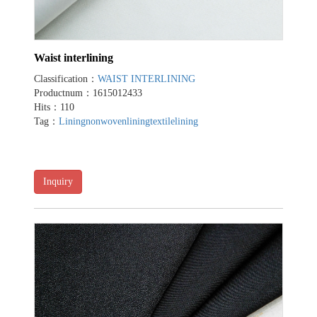
Waist interlining
Classification：
WAIST INTERLINING
Productnum：1615012433
Hits：110
Tag：
Lining
nonwovenlining
textilelining
Inquiry