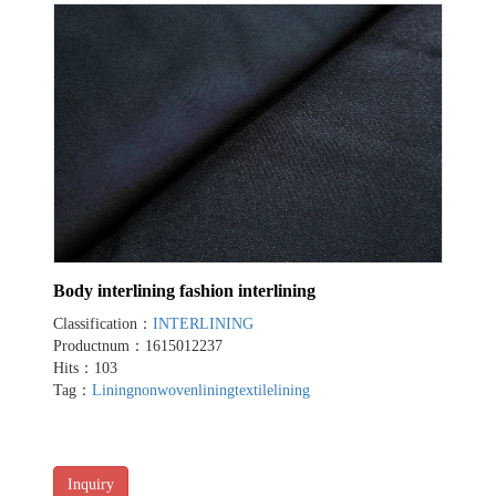
Body interlining fashion interlining
Classification：
INTERLINING
Productnum：1615012237
Hits：103
Tag：
Lining
nonwovenlining
textilelining
Inquiry