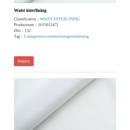
Waist interlining
Classification：
WAIST INTERLINING
Productnum：1615012472
Hits：132
Tag：
Lining
nonwoveninterlining
textilelining
Inquiry