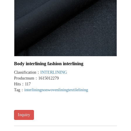
Body interlining fashion interlining
Classification：
INTERLINING
Productnum：1615012279
Hits：117
Tag：
interlining
nonwovenlining
textilelining
Inquiry